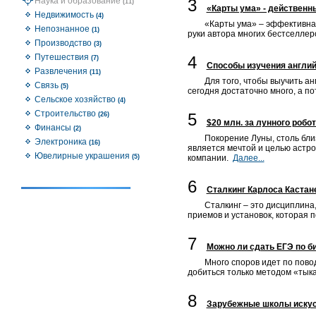
Наука и образование
3
(11)
«Карты ума» - действенн
Недвижимость
(4)
«Карты ума» – эффективная
Непознанное
(1)
руки автора многих бестселле
Производство
(3)
Путешествия
4
(7)
Способы изучения англий
Развлечения
(11)
Для того, чтобы выучить а
Связь
(5)
сегодня достаточно много, а 
Сельское хозяйство
(4)
Строительство
5
(26)
$20 млн. за лунного робо
Финансы
(2)
Покорение Луны, столь близ
Электроника
(16)
является мечтой и целью астро
Ювелирные украшения
(5)
компании.
Далее...
6
Сталкинг Карлоса Каста
Сталкинг – это дисциплина
приемов и установок, которая 
7
Можно ли сдать ЕГЭ по б
Много споров идет по пово
добиться только методом «тык
8
Зарубежные школы искус