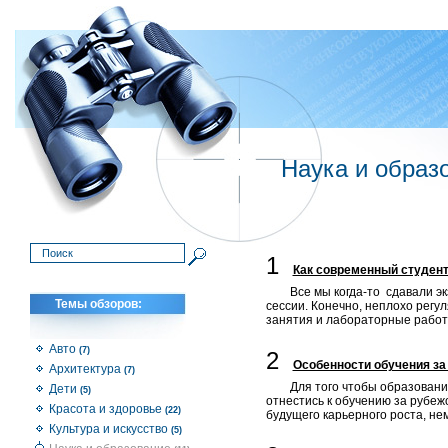
Наука и образ
1
Как современный студен
Все мы когда-то сдавали экз
Темы обзоров:
сессии. Конечно, неплохо регул
занятия и лабораторные работ
Авто
(7)
2
Особенности обучения за
Архитектура
(7)
Для того чтобы образовани
Дети
(5)
отнестись к обучению за рубеж
Красота и здоровье
(22)
будущего карьерного роста, не
Культура и искусство
(5)