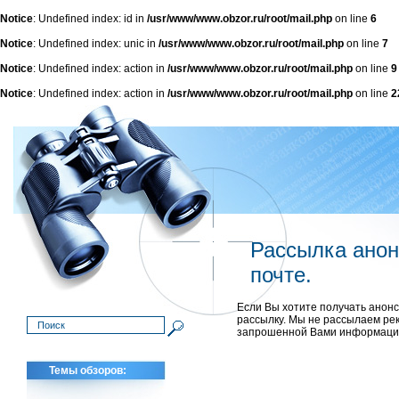
Notice
: Undefined index: id in
/usr/www/www.obzor.ru/root/mail.php
on line
6
Notice
: Undefined index: unic in
/usr/www/www.obzor.ru/root/mail.php
on line
7
Notice
: Undefined index: action in
/usr/www/www.obzor.ru/root/mail.php
on line
9
Notice
: Undefined index: action in
/usr/www/www.obzor.ru/root/mail.php
on line
2
Рассылка анон
почте.
Если Вы хотите получать анон
рассылку. Мы не рассылаем рек
запрошенной Вами информацие
Темы обзоров: