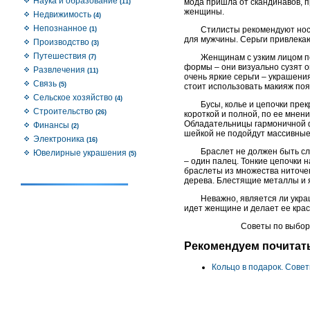
Наука и образование
мода пришла от скандинавов, п
(11)
женщины.
Недвижимость
(4)
Непознанное
Стилисты рекомендуют носит
(1)
для мужчины. Серьги привлекаю
Производство
(3)
Путешествия
Женщинам с узким лицом по
(7)
формы – они визуально сузят о
Развлечения
(11)
очень яркие серьги – украшения
Связь
(5)
стоит использовать макияж поя
Сельское хозяйство
(4)
Бусы, колье и цепочки пре
Строительство
(26)
короткой и полной, по ее мнен
Обладательницы гармоничной ф
Финансы
(2)
шейкой не подойдут массивные
Электроника
(16)
Браслет не должен быть с
Ювелирные украшения
(5)
– один палец. Тонкие цепочки 
браслеты из множества ниточек
дерева. Блестящие металлы и я
Неважно, является ли укр
идет женщине и делает ее крас
Советы по выбор
Рекомендуем почитат
Кольцо в подарок. Совет