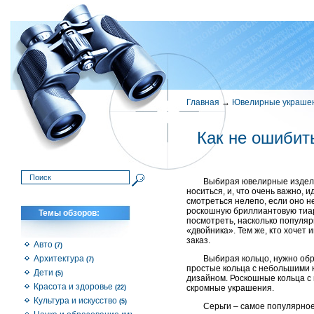
Главная
→
Ювелирные украше
Как не ошибит
Выбирая ювелирные изделия
носиться, и, что очень важно, 
смотреться нелепо, если оно н
роскошную бриллиантовую тиару
Темы обзоров:
посмотреть, насколько популярн
«двойника». Тем же, кто хочет
заказ.
Авто
(7)
Архитектура
Выбирая кольцо, нужно обр
(7)
простые кольца с небольшими 
Дети
(5)
дизайном. Роскошные кольца с
Красота и здоровье
скромные украшения.
(22)
Культура и искусство
(5)
Серьги – самое популярное