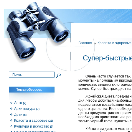
Главная
→
Красота и здоровье
Супер-быстрые
Очень часто случается так,
моменты на помощь им приходят
количество лишних килограммов 
можно. Супер-быстрых диет на 
Темы обзоров:
Жокейская диета предназна
дня. Чтобы добиться наибольш
Авто
(7)
подвергаться воздействию масс
Архитектура
одного цыпленка. Его необходим
(7)
диеты предусматривает прием т
Дети
(5)
необходимо приготовить на реше
Красота и здоровье
только черный кофе. Кушать нел
(22)
Культура и искусство
(5)
К быстрым диетам можно от