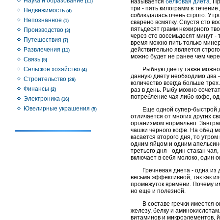
Наука и образование
называется
белковая диета
. П
(11)
три - пять килограмм в течение
Недвижимость
(4)
соблюдалась очень строго. Утр
Непознанное
(1)
сварено всмятку. Спустя сто в
пятьдесят грамм нежирного тво
Производство
(3)
через сто восемьдесят минут - 
Путешествия
(7)
время можно пить только минер
Развлечения
действительно является строг
(11)
можно будет не ранее чем чере
Связь
(5)
Сельское хозяйство
Рыбную диету также можно 
(4)
данную диету необходимо два -
Строительство
(26)
количество всегда больше тре
Финансы
раз в день. Рыбу можно сочетат
(2)
потребление чая либо кофе, од
Электроника
(16)
Ювелирные украшения
Еще одной супер-быстрой д
(5)
отличается от многих других св
организмом нормально. Завтрак
чашки черного кофе. На обед мо
касается второго дня, то утро
одним яйцом и одним апельсино
третьего дня - один стакан чая
включает в себя молоко, один о
Гречневая диета - одна из
весьма эффективной, так как и
промежуток времени. Почему име
но еще и полезной.
В составе гречки имеется 
железу, белку и аминокислотам
витаминов и микроэлементов, й