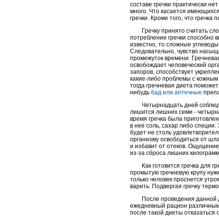
составе гречки практически нет 
много. Что касается имеющихся 
гречки. Кроме того, что гречка 
Гречку принято считать сл
потребление гречки способно в
известно, то сложные углеводы
Следовательно, чувство насыщ
промежуток времени. Гречневая
освобождает человеческий орга
запоров, способствует укрепле
какие-либо проблемы с кожным
тогда гречневая диета поможет
нибудь
бад или аптечные
препа
Четырнадцать дней соблюде
лишится лишних семи - четырна
время гречка была приготовлена
в нее соль, сахар либо специи.
будет не столь удовлетворител
организму освободиться от шла
и избавит от отеков. Ощущение
из-за сброса лишних килограмм
Как готовится гречка для г
промытую гречневую крупу нужн
только человек проснется утром
варить. Подвергая гречку терм
После проведения данной д
ежедневный рацион различными
после такой диеты отказаться о