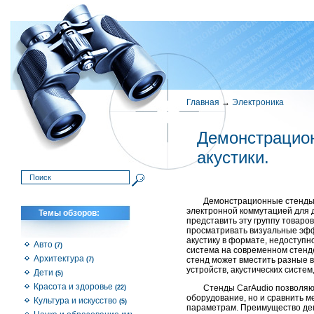
Главная
→
Электроника
Демонстрацио
акустики.
Демонстрационные стенды 
электронной коммутацией для 
Темы обзоров:
представить эту группу товаро
просматривать визуальные эфф
акустику в формате, недоступн
Авто
(7)
система на современном стенд
Архитектура
стенд может вместить разные 
(7)
устройств, акустических систем
Дети
(5)
Красота и здоровье
Стенды CarAudio позволяют
(22)
оборудование, но и сравнить 
Культура и искусство
(5)
параметрам. Преимущество дем