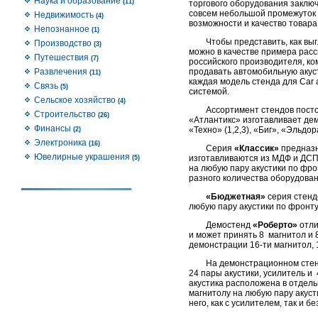
Наука и образование
(11)
торгового оборудования заключ
совсем небольшой промежуток 
Недвижимость
(4)
возможности и качество товара
Непознанное
(1)
Чтобы представить, как вы
Производство
(3)
можно в качестве примера рас
Путешествия
(7)
российского производителя, ко
Развлечения
продавать автомобильную акуст
(11)
каждая модель стенда для Car 
Связь
(5)
системой.
Сельское хозяйство
(4)
Ассортимент стендов посто
Строительство
(26)
«Атлантикс» изготавливает дем
Финансы
«Техно» (1,2,3), «Биг», «Эльд
(2)
Электроника
(16)
Серия
«Классик»
предназн
Ювелирные украшения
изготавливаются из МДФ и ДСП
(5)
на любую пару акустики по фро
разного количества оборудовани
«Бюджетная»
серия стенд
любую пару акустики по фронту.
Демостенд
«Роберто»
отли
и может принять 8 магнитол и 
демонстрации 16-ти магнитол, 1
На демонстрационном сте
24 пары акустики, усилитель и
акустика расположена в отдел
магнитолу на любую пару акусти
него, как с усилителем, так и без