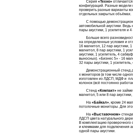
Серия
«Техно»
отличается
конфигураций. Разные модели 
проверить разные варианты ком
отдельных закрытых объёмах.
С помощью демонстрацион
автомобильной акустики. Ведь 
пары акустики, 1 усилителя и 4
Больше всего разновиднос
на определенные условия и отл
16 магнитол, 12 пар акустики, 1
магнитол, 8 пар акустики, 1 уси
акустики, 1 усилитель, 4 сабвуф
выносных). «Бизнес 5» - 16 магн
32 пары акустики, 1 усилитель,
Демонстрационный стенд д
х мониторов (в том числе одно
изготовлен из ЛДСП, МДФ и пла
колонок (всё постоянно работае
Стенд
«Компакт»
не займе
магнитол, 5 или 8 пар акустики,
На
«Байкал»
, кроме 24 ма
потолочные мониторы. Для это
На
«Выставочном»
стенде 
ЛДСП цвета натурального дере
В комплектацию проверочного с
и клеммами для подключения ак
одной пары акустики.