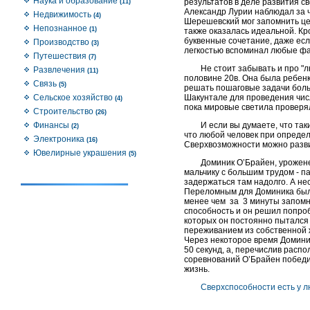
Наука и образование
результатов в деле развития с
(11)
Александр Лурии наблюдал за 
Недвижимость
(4)
Шерешевский мог запомнить це
Непознанное
(1)
также оказалась идеальной. Кр
буквенные сочетание, даже есл
Производство
(3)
легкостью вспоминал любые фа
Путешествия
(7)
Не стоит забывать и про "
Развлечения
(11)
половине 20в. Она была ребенк
Связь
(5)
решать пошаговые задачи больш
Сельское хозяйство
Шакунтале для проведения чис
(4)
пока мировые светила проверял
Строительство
(26)
Финансы
И если вы думаете, что та
(2)
что любой человек при опреде
Электроника
(16)
Сверхвозможности можно развит
Ювелирные украшения
(5)
Доминик О’Брайен, урожене
мальчику с большим трудом - п
задержаться там надолго. А не
Переломным для Доминика был 1
менее чем за 3 минуты запомн
способность и он решил попроб
которых он постоянно пытался 
переживанием из собственной ж
Через некоторое время Доминик
50 секунд, а, перечислив распо
соревнований О’Брайен победил
жизнь.
Сверхспособности есть у л