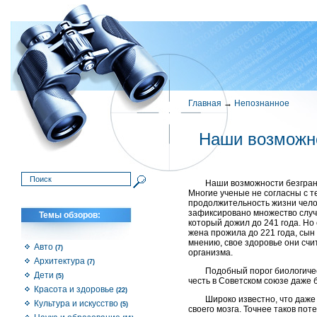
Главная
→
Непознанное
Наши возможн
Наши возможности безгран
Многие ученые не согласны с т
продолжительность жизни челове
зафиксировано множество случа
Темы обзоров:
который дожил до 241 года. Но
жена прожила до 221 года, сын –
мнению, свое здоровье они счи
Авто
(7)
организма.
Архитектура
(7)
Подобный порог биологичес
Дети
(5)
честь в Советском союзе даже
Красота и здоровье
(22)
Широко известно, что даже 
Культура и искусство
(5)
своего мозга. Точнее таков по