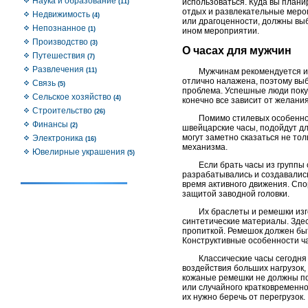
Наука и образование
использоваться. Куда вы планир
(11)
отдых и развлекательные меро
Недвижимость
(4)
или драгоценности, должны выб
Непознанное
(1)
ином мероприятии.
Производство
(3)
О часах для мужчин
Путешествия
(7)
Развлечения
Мужчинам рекомендуется и
(11)
отлично налажена, поэтому выб
Связь
(5)
проблема. Успешные люди покуп
Сельское хозяйство
(4)
конечно все зависит от желани
Строительство
(26)
Помимо стилевых особеннос
Финансы
(2)
швейцарские часы, подойдут дл
могут заметно сказаться не то
Электроника
(16)
механизма.
Ювелирные украшения
(5)
Если брать часы из группы
разрабатывались и создавались
время активного движения. Сп
защитой заводной головки.
Их браслеты и ремешки изго
синтетические материалы. Зде
пропиткой. Ремешок должен быт
Конструктивные особенности ч
Классические часы сегодня
воздействия больших нагрузок,
кожаные ремешки не должны по
или случайного кратковременно
их нужно беречь от перегрузок.