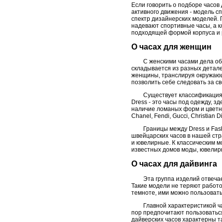
Если говорить о подборе часов
активного движения - модель с
спектр дизайнерских моделей. 
надевают спортивные часы, а к
подходящей формой корпуса и р
О часах для женщин
С женскими часами дела о
складывается из разных детал
женщины, транслируя окружающ
позволить себе следовать за 
Существует классификация ж
Dress - это часы под одежду, з
наличие ломаных форм и цветны
Chanel, Fendi, Gucci, Christian
Границы между Dress и Fas
швейцарских часов в нашей стр
и ювелирные. К классическим 
известных домов моды, ювелир
О часах для дайвинга
Эта группа изделий отвеча
Такие модели не теряют работ
темноте, ими можно пользовать
Главной характеристикой ч
пор предпочитают пользоватьс
дайверских часов характерны 