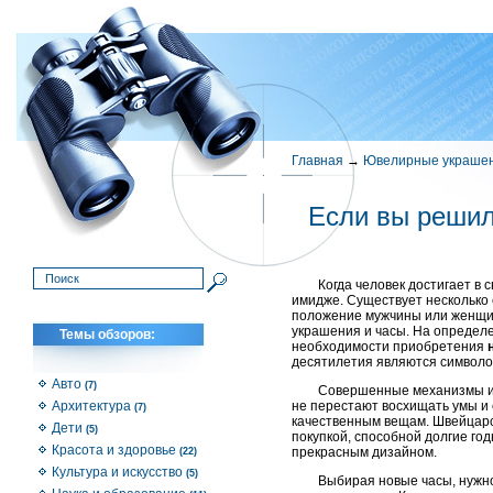
Главная
→
Ювелирные украше
Если вы решил
Когда человек достигает в 
имидже. Существует несколько
положение мужчины или женщин
украшения и часы. На определ
Темы обзоров:
необходимости приобретения
десятилетия являются символом
Авто
(7)
Совершенные механизмы и
Архитектура
не перестают восхищать умы и 
(7)
качественным вещам. Швейцарс
Дети
(5)
покупкой, способной долгие го
Красота и здоровье
прекрасным дизайном.
(22)
Культура и искусство
(5)
Выбирая новые часы, нужно