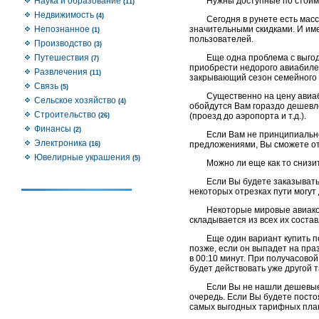
Наука и образование
Нужны доступные по стоимо
(11)
Недвижимость
(4)
Сегодня в рунете есть масс
Непознанное
значительными скидками. И им
(1)
пользователей.
Производство
(3)
Путешествия
Еще одна проблема с выгод
(7)
приобрести недорого авиабилеты
Развлечения
(11)
закрывающий сезон семейного 
Связь
(5)
Существенно на цену авиа
Сельское хозяйство
(4)
обойдутся Вам гораздо дешевл
Строительство
(проезд до аэропорта и т.д.).
(26)
Финансы
(2)
Если Вам не принципиально
Электроника
предложениями, Вы сможете от
(16)
Ювелирные украшения
(5)
Можно ли еще как то снизи
Если Вы будете заказывать
некоторых отрезках пути могут
Некоторые мировые авиаком
складывается из всех их соста
Еще один вариант купить п
позже, если он выпадет на пра
в 00:10 минут. При получасово
будет действовать уже другой 
Если Вы не нашли дешевые 
очередь. Если Вы будете посто
самых выгодных тарифных пла