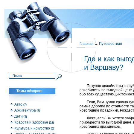
Главная
→
Путешествия
Где и как выг
и Варшаву?
Покупая авиабилеты за рубе
авиабилеты по выгодной цене уд
Темы обзоров:
обо всех существующих тонкост
Если, Вам нужно срочно ку
Авто
(7)
самые дорогие по стоимости т
Архитектура
новогодние праздники, Рождество
(7)
Дети
(5)
Даже, если Вы хотите забр
Красота и здоровье
приобрести по выгодной цене,
(22)
новогодних праздников.
Культура и искусство
(5)