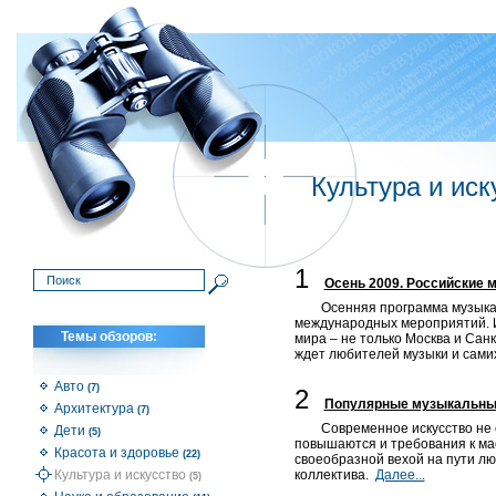
Культура и иск
1
Осень 2009. Российские 
Осенняя программа музыкал
международных мероприятий. И
Темы обзоров:
мира – не только Москва и Санк
ждет любителей музыки и сами
Авто
(7)
2
Популярные музыкальны
Архитектура
(7)
Современное искусство не 
Дети
(5)
повышаются и требования к ма
Красота и здоровье
(22)
своеобразной вехой на пути лю
Культура и искусство
коллектива.
Далее...
(5)