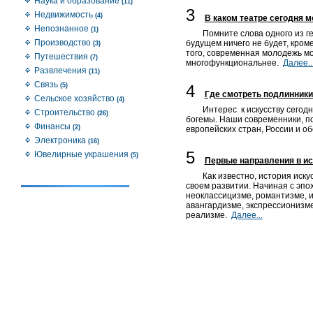
Наука и образование
(11)
3
Недвижимость
(4)
В каком театре сегодня 
Непознанное
(1)
Помните слова одного из ге
Производство
будущем ничего не будет, кром
(3)
того, современная молодежь мо
Путешествия
(7)
многофункциональнее.
Далее..
Развлечения
(11)
Связь
(5)
4
Где смотреть подлинник
Сельское хозяйство
(4)
Интерес к искусству сегод
Строительство
(26)
богемы. Наши современники, п
Финансы
(2)
европейских стран, России и о
Электроника
(16)
5
Ювелирные украшения
(5)
Первые направления в ис
Как известно, история иск
своем развитии. Начиная с эпо
неоклассицизме, романтизме, 
авангардизме, экспрессионизме
реализме.
Далее...