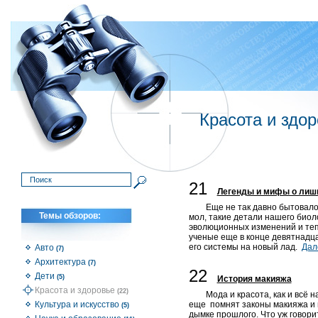
Красота и здо
21
Легенды и мифы о лиш
Еще не так давно бытовало
Темы обзоров:
мол, такие детали нашего биол
эволюционных изменений и теп
ученые еще в конце девятнадца
его системы на новый лад.
Дале
Авто
(7)
Архитектура
(7)
22
Дети
(5)
История макияжа
Красота и здоровье
(22)
Мода и красота, как и всё
Культура и искусство
еще помнят законы макияжа и п
(5)
дымке прошлого. Что уж говори